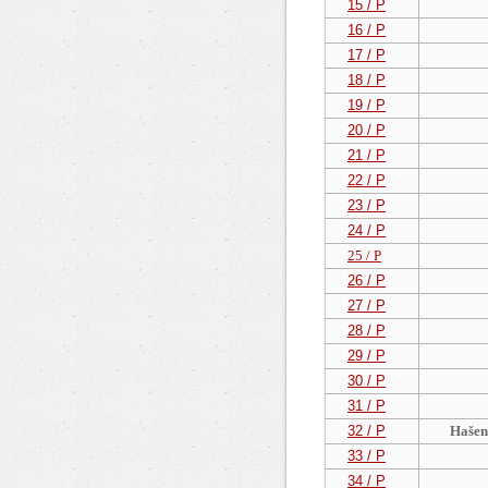
15 / P
16 / P
17 / P
18 / P
19 / P
20 / P
21 / P
22 / P
23 / P
24 / P
25 / P
26 / P
27 / P
28 / P
29 / P
30 / P
31 / P
32 / P
Hašení
33 / P
34 / P