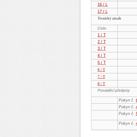
16 / L
17 / L
Tecnický zásah
číslo
1 / T
2 / T
3 / T
4 / T
5 / T
6 / T
7 / T
8 / T
Prováděcí předpisy
Pokyn č.
Pokyn č.
Pokyn č.
Pokyn č.