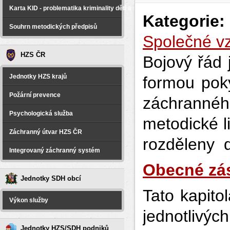
Karta KID - problematika kriminality dětí a spáchané na dětech
Kategorie:
Souhrn metodických předpisů
Společné v
HZS ČR
Bojový řád 
Jednotky HZS krajů
formou pok
Požární prevence
záchranné
Psychologická služba
metodické l
Záchranný útvar HZS ČR
rozděleny d
Integrovaný záchranný systém
Obecné zá
Jednotky SDH obcí
Tato kapito
Výkon služby
jednotlivý
Jednotky HZS/SDH podniků