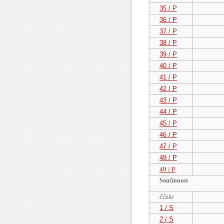
35 / P
36 / P
37 / P
38 / P
39 / P
40 / P
41 / P
42 / P
43 / P
44 / P
45 / P
46 / P
47 / P
48 / P
49 / P
Součinnost
číslo
1 / S
2 / S