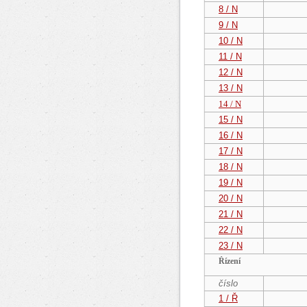
8 / N
9 / N
10 / N
11 / N
12 / N
13 / N
14 / N
15 / N
16 / N
17 / N
18 / N
19 / N
20 / N
21 / N
22 / N
23 / N
Řízení
číslo
1 / Ř