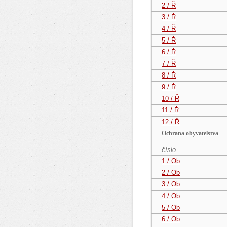
2 / Ř
3 / Ř
4 / Ř
5 / Ř
6 / Ř
7 / Ř
8 / Ř
9 / Ř
10 / Ř
11 / Ř
12 / Ř
Ochrana obyvatelstva
číslo
1 / Ob
2 / Ob
3 / Ob
4 / Ob
5 / Ob
6 / Ob