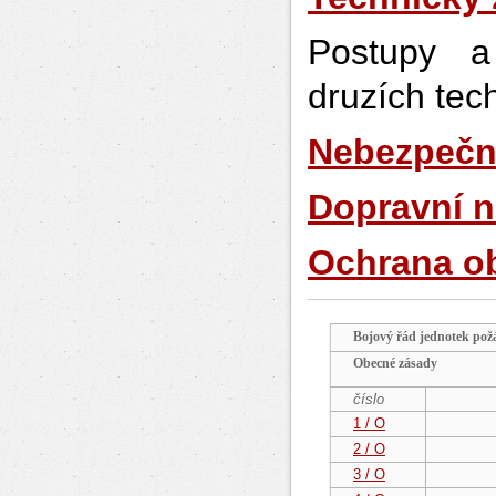
Postupy a
druzích tec
Nebezpečné
Dopravní n
Ochrana ob
Bojový řád jednotek požá
Obecné zásady
číslo
1 / O
2 / O
3 / O