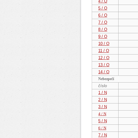
4 / O
5 / O
6 / O
7 / O
8 / O
9 / O
10 / O
11 / O
12 / O
13 / O
14 / O
Nebezpečí
číslo
1 / N
2 / N
3 / N
4 / N
5 / N
6 / N
7 / N