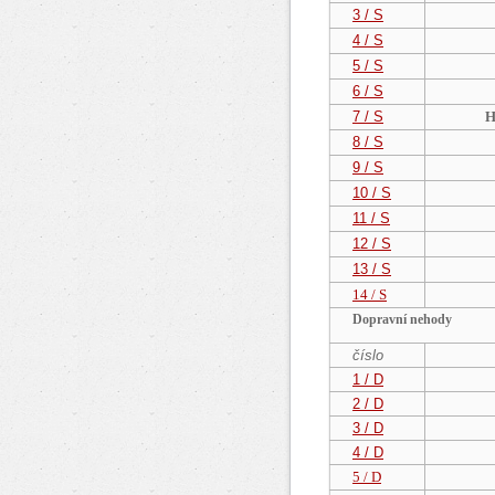
3 / S
4 / S
5 / S
6 / S
7 / S
H
8 / S
9 / S
10 / S
11 / S
12 / S
13 / S
14 / S
Dopravní nehody
číslo
1 / D
2 / D
3 / D
4 / D
5 / D