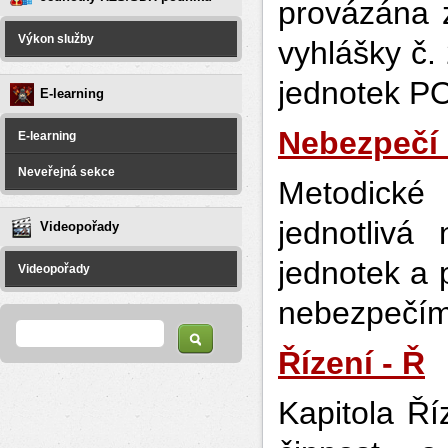
provázána 
Výkon služby
vyhlášky č.
jednotek P
E-learning
Nebezpečí 
E-learning
Neveřejná sekce
Metodické 
jednotlivá
Videopořady
jednotek a 
Videopořady
nebezpečím
Vyhledávání
Hledat
Řízení - Ř
Kapitola Ří