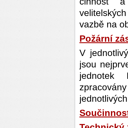
činnost a
velitelský
vazbě na ob
Požární zá
V jednotliv
jsou nejpr
jednotek
zpracovány
jednotlivýc
Součinnost
Technický 