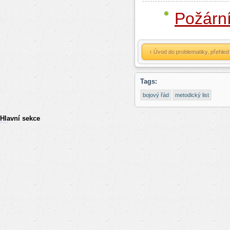
Požární
‹ Úvod do problematiky, přehled
Tags:
bojový řád
metodický list
Hlavní sekce
resizer
российские сериалы