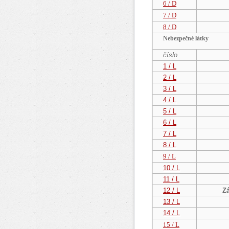
6 / D
7
/ D
8
/ D
Nebezpečné látky
číslo
1 / L
2 / L
3 / L
4 / L
5 / L
6 / L
7 / L
8 / L
9 / L
10 / L
11 / L
12 / L
Zá
13 / L
14 / L
15 / L