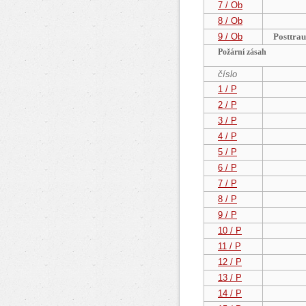
7 / Ob
8 / Ob
9 / Ob
Posttra
Požární zásah
číslo
1 / P
2 / P
3 / P
4 / P
5 / P
6 / P
7 / P
8 / P
9 / P
10 / P
11 / P
12 / P
13 / P
14 / P