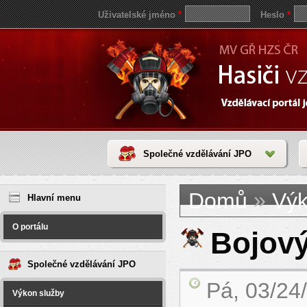
Uživatelské jméno
*
Heslo
*
Společné vzdělávání JPO
Jste zde
save
»
Domů
Výk
reddit
Hlavní menu
video
coloring
pages
O portálu
love
Bojový
horoscope
today
Společné vzdělávání JPO
Pá, 03/24
Výkon služby