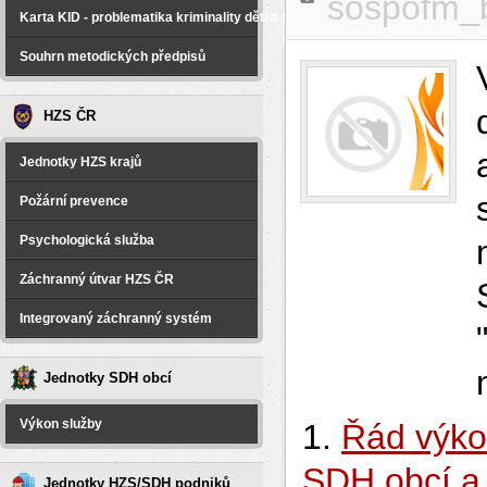
sospofm_
Karta KID - problematika kriminality dětí a spáchané na dětech
Souhrn metodických předpisů
HZS ČR
Jednotky HZS krajů
Požární prevence
Psychologická služba
Záchranný útvar HZS ČR
Integrovaný záchranný systém
Jednotky SDH obcí
Výkon služby
1.
Řád výko
SDH obcí a
Jednotky HZS/SDH podniků