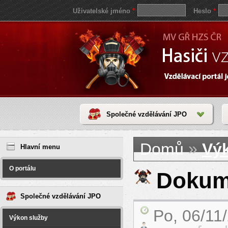
Uživatelské jméno
*
Heslo
*
Společné vzdělávání JPO
Jste zde
save
»
Domů
Vý
reddit
Hlavní menu
video
coloring
pages
O portálu
love
Dokum
horoscope
today
Společné vzdělávání JPO
Po, 06/11
Výkon služby