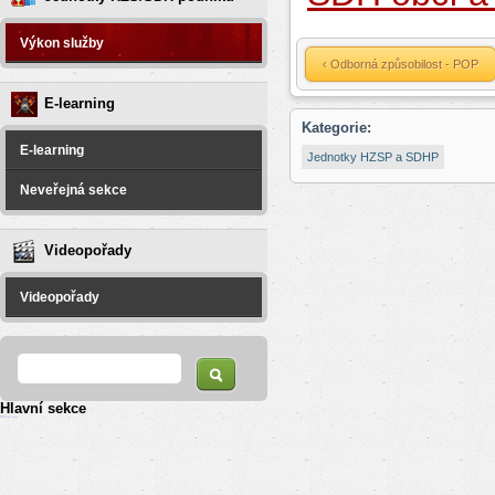
Výkon služby
‹ Odborná způsobilost - POP
E-learning
Kategorie:
E-learning
Jednotky HZSP a SDHP
Neveřejná sekce
Videopořady
Videopořady
Vyhledávání
Hledat
Hlavní sekce
resizer
российские сериалы