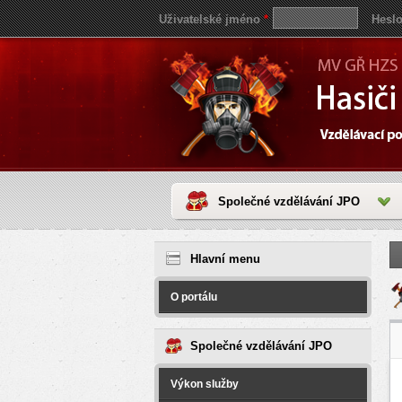
Uživatelské jméno
*
Hesl
Společné vzdělávání JPO
Jste 
save
reddit
Hlavní menu
video
coloring
pages
O portálu
love
horoscope
today
Společné vzdělávání JPO
Výkon služby