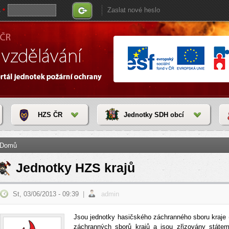
Zaslat nové heslo
o
*
HZS ČR
Jednotky SDH obcí
zde
Domů
Jednotky HZS krajů
St, 03/06/2013 - 09:39
|
admin
Jsou jednotky hasičského záchranného sboru kraje (
záchranných sborů krajů a jsou zřizovány státem