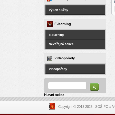
Výkon služby
E-learning
E-learning
Neveřejná sekce
Videopořady
Videopořady
Vyhledávání
Hledat
Hlavní sekce
resizer
российские сериалы
Copyright © 2013-2026 |
SOŠ PO a 