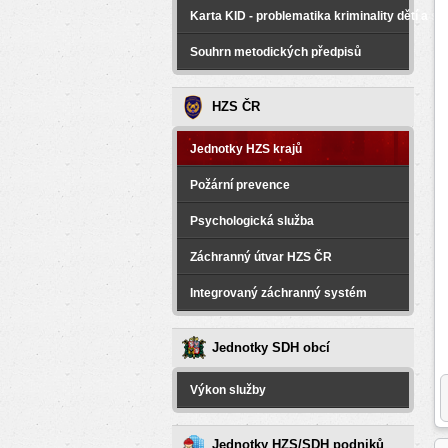
Karta KID - problematika kriminality dětí a 
Souhrn metodických předpisů
HZS ČR
Jednotky HZS krajů
Požární prevence
Psychologická služba
Záchranný útvar HZS ČR
Integrovaný záchranný systém
Jednotky SDH obcí
Výkon služby
Jednotky HZS/SDH podniků