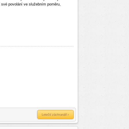
o své povolání ve služebním poměru,
Letečtí záchranáři ›