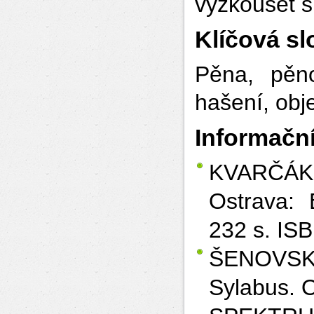
vyzkoušet s
Klíčová sl
Pěna, pěno
hašení, obj
Informační
KVARČÁ
Ostrava:
232 s. IS
ŠENOVS
Sylabus. 