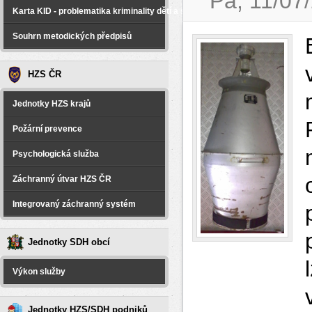
Pá, 11/07
Karta KID - problematika kriminality dětí a spáchané na dětech
Souhrn metodických předpisů
HZS ČR
Jednotky HZS krajů
Požární prevence
Psychologická služba
Záchranný útvar HZS ČR
Integrovaný záchranný systém
Jednotky SDH obcí
Výkon služby
Jednotky HZS/SDH podniků