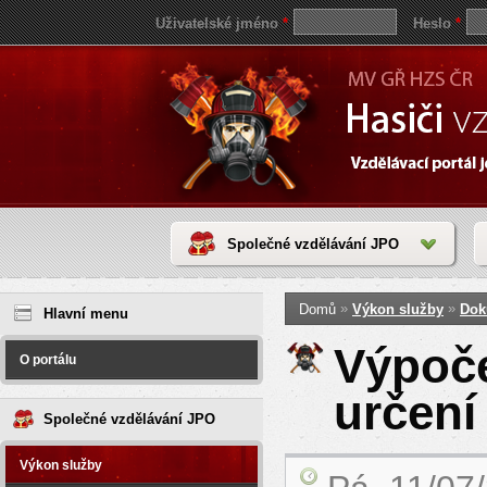
Uživatelské jméno
*
Heslo
*
Společné vzdělávání JPO
Jste zde
save
»
»
Domů
Výkon služby
Dok
reddit
Hlavní menu
video
coloring
Výpoče
pages
O portálu
love
horoscope
určení
today
Společné vzdělávání JPO
Výkon služby