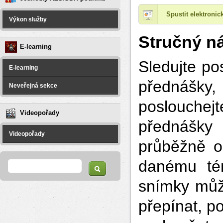
Spustit elektroni
Výkon služby
Stručný ná
E-learning
Sledujte po
E-learning
přednášk
Neveřejná sekce
poslouchej
Videopořady
přednášky
Videopořady
průběžně od
Vyhledávání
Hledat
danému tém
snímky může
přepínat, p