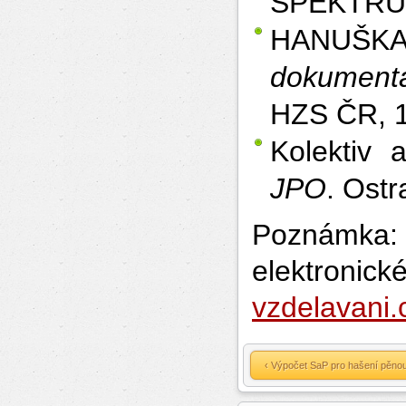
SPEKTRUM,
HANUŠKA
dokumenta
HZS ČR, 1
Kolektiv 
JPO
. Ost
Poznámka:
elektro
vzdelavani.
‹ Výpočet SaP pro hašení pěnou 