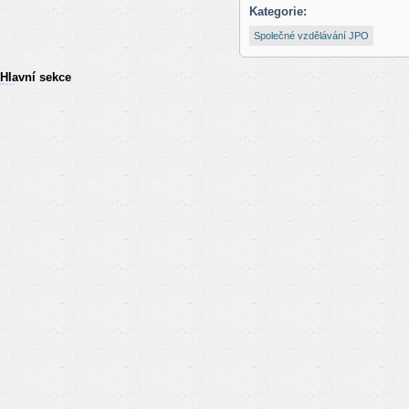
Kategorie:
Společné vzdělávání JPO
Hlavní sekce
resizer
российские сериалы