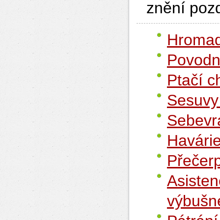
znění pozd
Hromad
Povod
Ptačí c
Sesuvy
Sebevr
Havárie
Přečer
Asisten
výbušn