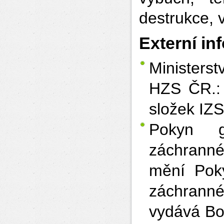
destrukce, 
Externí in
Ministers
HZS ČR.: 
složek IZ
Pokyn ge
záchranné
mění Poky
záchranné
vydává Bo