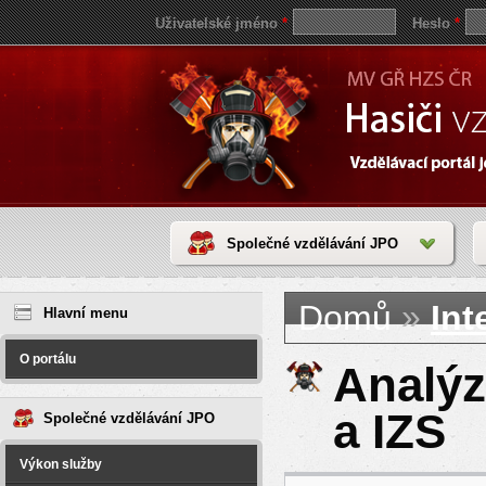
Uživatelské jméno
*
Heslo
*
Společné vzdělávání JPO
Jste zde
save
»
Domů
Int
reddit
Hlavní menu
video
coloring
pages
O portálu
love
Analýz
horoscope
today
a IZS
Společné vzdělávání JPO
Výkon služby