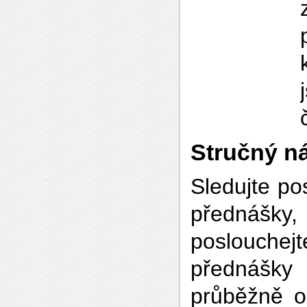
Stručný ná
Sledujte po
přednášk
poslouchej
přednášky
průběžně od