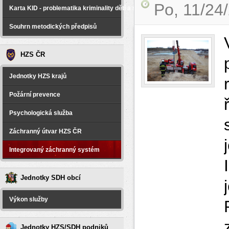
Po, 11/24
Karta KID - problematika kriminality dětí a spáchané na dětech
Souhrn metodických předpisů
HZS ČR
Jednotky HZS krajů
Požární prevence
Psychologická služba
Záchranný útvar HZS ČR
Integrovaný záchranný systém
Jednotky SDH obcí
Výkon služby
Jednotky HZS/SDH podniků