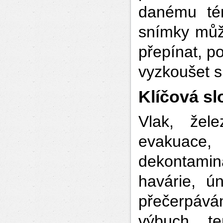
danému tém
snímky může
přepínat, p
vyzkoušet s
Klíčová sl
Vlak, žel
evakuace,
dekontami
havárie, ú
přečerpáv
výbuch, te