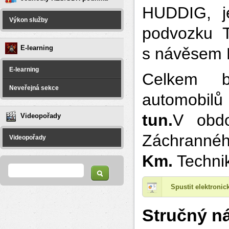
HUDDIG, je
Výkon služby
podvozku 
E-learning
s návěse
E-learning
Celkem 
Neveřejná sekce
automobi
tun.
V obdo
Videopořady
Záchranné
Videopořady
Km.
Techni
Vyhledávání
Hledat
Spustit elektroni
Stručný ná