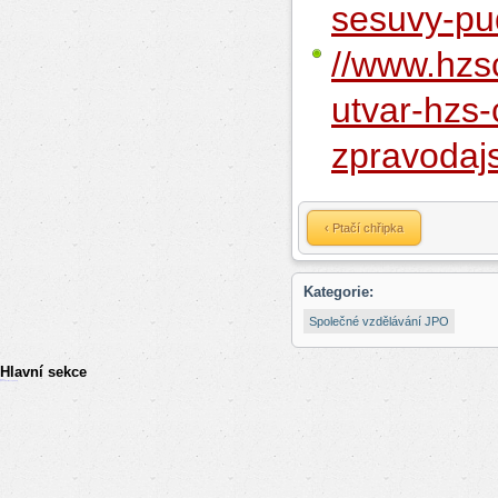
sesuvy-pu
//www.
hzs
utvar
-
hzs
-
zpravodajs
‹ Ptačí chřipka
Kategorie:
Společné vzdělávání JPO
Hlavní sekce
resizer
российские сериалы