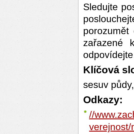
Sledujte po
poslouche
porozumět 
zařazené k
odpovídejte
Klíčová sl
sesuv půdy,
Odkaz
//www.
zac
verejnost
/