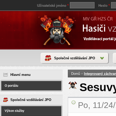
Uživatelské jméno
*
Heslo
*
Společné vzdělávání JPO
Jste zde
save
»
Domů
Integrovaný záchra
reddit
Hlavní menu
video
coloring
Sesuv
pages
O portálu
love
horoscope
today
Společné vzdělávání JPO
Po, 11/24
Výkon služby