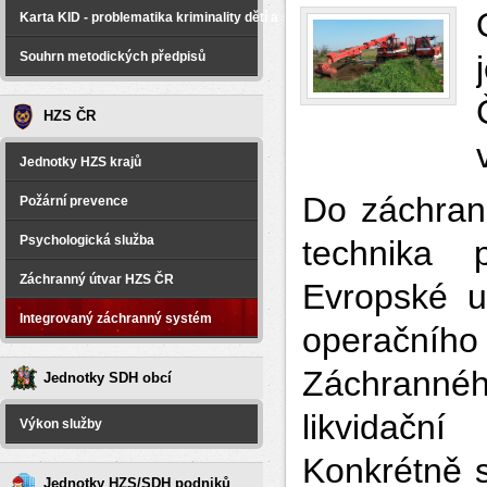
Karta KID - problematika kriminality dětí a spáchané na dětech
Souhrn metodických předpisů
HZS ČR
Jednotky HZS krajů
Do záchrann
Požární prevence
Psychologická služba
technika 
Záchranný útvar HZS ČR
Evropské u
Integrovaný záchranný systém
operačního
Záchranné
Jednotky SDH obcí
likvidačn
Výkon služby
Konkrétně s
Jednotky HZS/SDH podniků