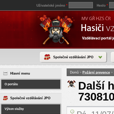
Uživatelské jméno
*
Heslo
*
Společné vzdělávání JPO
Jste zde
save
»
»
Domů
Požární prevence
reddit
Hlavní menu
video
coloring
Další 
pages
O portálu
love
horoscope
73081
today
Společné vzdělávání JPO
Výkon služby