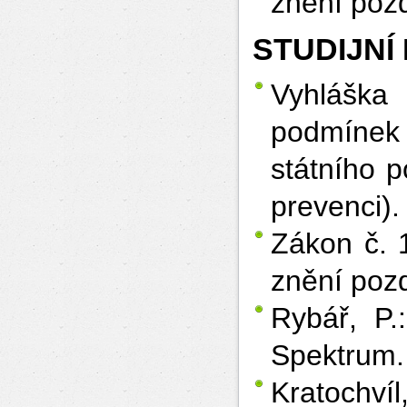
znění pozd
STUDIJNÍ
Vyhláška
podmínek
státního 
prevenci).
Zákon č. 
znění pozd
Rybář, P.
Spektrum.
Kratochví