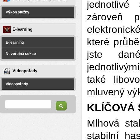
jednotlivé
Výkon služby
zároveň p
elektronick
E-learning
které průbě
E-learning
jste dan
Neveřejná sekce
jednotlivým
Videopořady
také libov
Videopořady
mluvený výk
Vyhledávání
Hledat
KLÍČOVÁ
Mlhová stab
stabilní ha