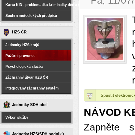
Pá, 11/07
Karta KID - problematika kriminality dětí a spáchané na dětech
Souhrn metodických předpisů
HZS ČR
Jednotky HZS krajů
Požární prevence
Psychologická služba
Záchranný útvar HZS ČR
Integrovaný záchranný systém
Spustit elektroni
Jednotky SDH obcí
NÁVOD KE
Výkon služby
Zapněte si
Jednotky HZS/SDH podniků