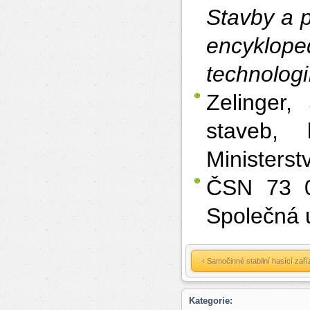
Stavby a 
encyklope
technologií
Zelinger,
staveb, 
Ministerst
ČSN 73 0
Společná 
‹ Samočinné stabilní hasící zaří
Kategorie: