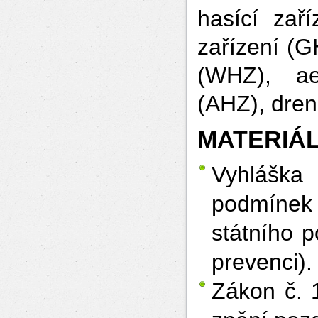
hasící zaří
zařízení (G
(WHZ), aer
(AHZ), dren
MATERIÁL
Vyhláška
podmínek
státního 
prevenci).
Zákon č. 