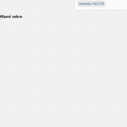
Jednotky HZS ČR
Hlavní sekce
resizer
российские сериалы