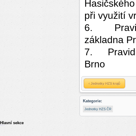
Hasičského
při využití 
6. Pravidl
základna P
7. Pravidl
Brno
‹ Jednotky HZS krajů
Kategorie:
Jednotky HZS ČR
Hlavní sekce
resizer
российские сериалы