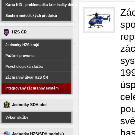
Karta KID - problematika kriminality dětí a spáchané na dětech
Zá
Souhrn metodických předpisů
spo
HZS ČR
re
Jednotky HZS krajů
zá
Požární prevence
sys
Psychologická služba
19
Záchranný útvar HZS ČR
ús
Integrovaný záchranný systém
cel
Jednotky SDH obcí
pou
Výkon služby
své
ha
Jednotky HZS/SDH podniků