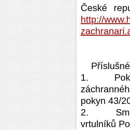
České repu
http://www.h
zachranari.
Příslušné 
1. Pokyn 
záchranné
pokyn 43/2
2. Směrn
vrtulníků Po