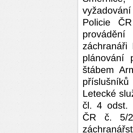
vyžadování 
Policie Č
prováděn
záchranáři
plánování
štábem Ar
příslušník
Letecké služ
čl. 4 odst
ČR č. 5/2
záchranářs