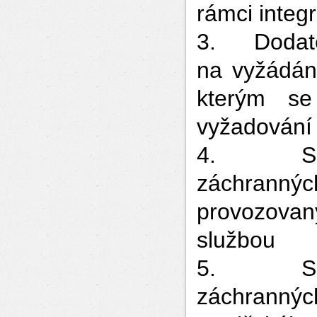
rámci inte
3. Dodate
na vyžádá
kterým se
vyžadování 
4. Směrn
záchranných
provozovaný
službou
5. Směrn
záchranný