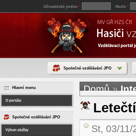
Uživatelské jméno
*
Heslo
*
Společné vzdělávání JPO
Jste zde
save
»
Domů
Int
reddit
Hlavní menu
video
coloring
pages
O portálu
love
Letečt
horoscope
today
Společné vzdělávání JPO
St, 03/11
Výkon služby