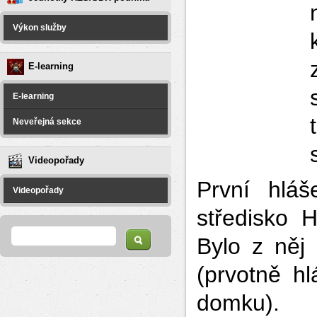
Výkon služby
E-learning
E-learning
Neveřejná sekce
Videopořady
První hláš
Videopořady
středisko 
Vyhledávání
Hledat
Bylo z něj 
(prvotně h
domku).