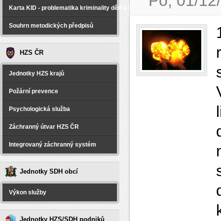
Po, 01/12
Karta KID - problematika kriminality dětí a spáchané na dětech
Souhrn metodických předpisů
HZS ČR
Jednotky HZS krajů
Požární prevence
Psychologická služba
Záchranný útvar HZS ČR
Integrovaný záchranný systém
Jednotky SDH obcí
Výkon služby
Jednotky HZS/SDH podniků