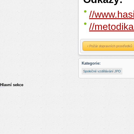
//www.hasi
//metodik
‹ Požár dopravních prostředků
Kategorie:
Společné vzdělávání JPO
Hlavní sekce
resizer
российские сериалы