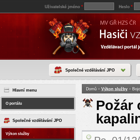
Uživatelské jméno
*
Heslo
*
Společné vzdělávání JPO
Jste zde
save
»
»
Domů
Výkon služby
Bojo
reddit
Hlavní menu
video
coloring
Požár 
pages
O portálu
love
horoscope
kapali
today
Společné vzdělávání JPO
Výkon služby