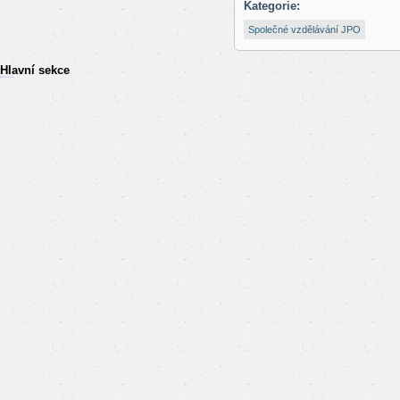
Kategorie:
Společné vzdělávání JPO
Hlavní sekce
resizer
российские сериалы