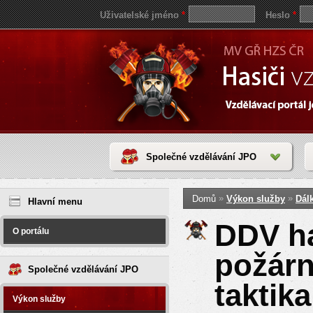
Uživatelské jméno
*
Heslo
*
Společné vzdělávání JPO
Jste zde
save
»
»
Domů
Výkon služby
Dál
reddit
Hlavní menu
video
coloring
DDV h
pages
O portálu
love
horoscope
požárn
today
Společné vzdělávání JPO
taktika
Výkon služby