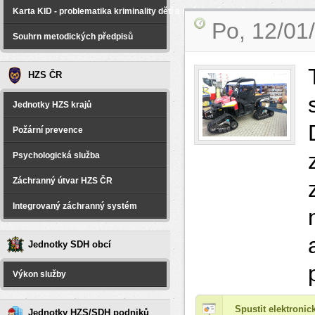
Karta KID - problematika kriminality dětí a spáchané na dětech
Po, 12/01
Souhrn metodických předpisů
HZS ČR
Jednotky HZS krajů
Požární prevence
Psychologická služba
Záchranný útvar HZS ČR
Integrovaný záchranný systém
Jednotky SDH obcí
Výkon služby
Spustit elektroni
Jednotky HZS/SDH podniků