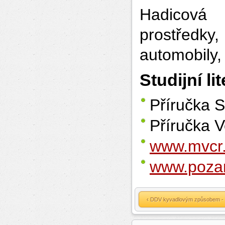
Hadicová
prostředk
automobily,
Studijní li
Příručka 
Příručka V
www.mvcr
www.pozar
‹ DDV kyvadlovým způsobem - p