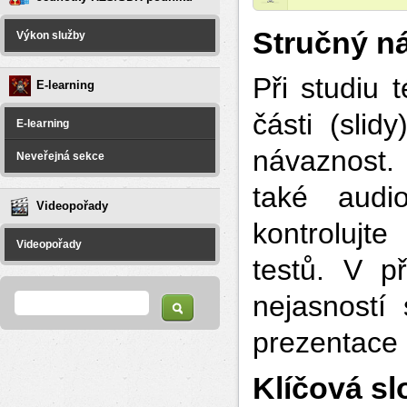
Stručný ná
Výkon služby
Při studiu 
E-learning
části (slid
E-learning
návaznost.
Neveřejná sekce
také audi
Videopořady
kontrolujt
Videopořady
testů. V p
Vyhledávání
Hledat
nejasností
prezentace
Klíčová sl