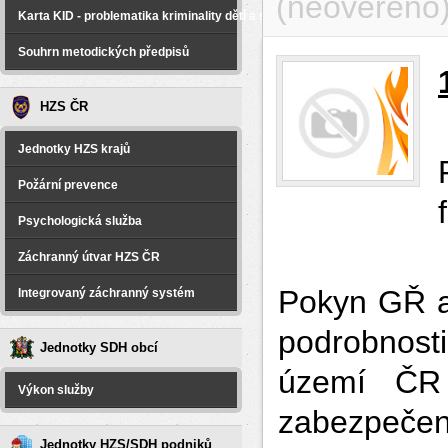
(neověřeno
Karta KID - problematika kriminality dětí a spáchané na dětech
Souhrn metodických předpisů
HZS ČR
Jednotky HZS krajů
Požární prevence
Psychologická služba
Záchranný útvar HZS ČR
Pokyn GŘ a
Integrovaný záchranný systém
podrobnost
Jednotky SDH obcí
území ČR
Výkon služby
zabezpeče
Jednotky HZS/SDH podniků