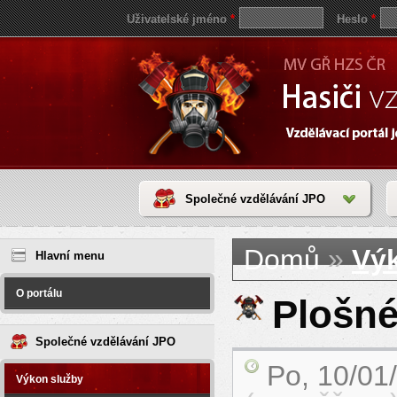
Uživatelské jméno
*
Heslo
*
Společné vzdělávání JPO
Jste zde
save
»
Domů
Vý
reddit
Hlavní menu
video
coloring
pages
O portálu
love
Plošné
horoscope
today
Společné vzdělávání JPO
Po, 10/01
Výkon služby