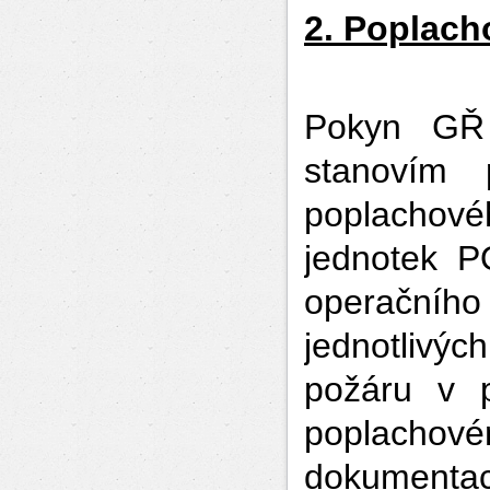
2. Poplach
Pokyn GŘ
stanovím 
poplachov
jednotek P
operačníh
jednotlivýc
požáru v p
poplacho
dokumenta