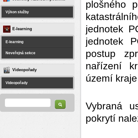
plošného p
Výkon služby
katastráln
jednotek PO
E-learning
jednotek 
E-learning
postup zp
Neveřejná sekce
nařízení k
Videopořady
území kraje
Videopořady
Vyhledávání
Hledat
Vybraná us
pokrytí nal