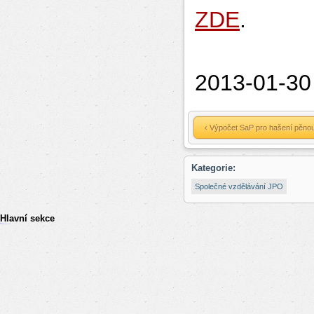
ZDE
.
2013-01-30
‹ Výpočet SaP pro hašení pěnou
Kategorie:
Společné vzdělávání JPO
Hlavní sekce
resizer
российские сериалы